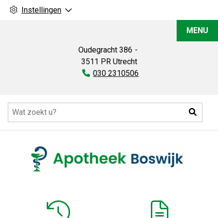
Instellingen
Apotheek
MENU
Boswijk
Oudegracht
386
3511 PR
Utrecht
Tel:
030 2310506
Hoofdmenu
Zoeke