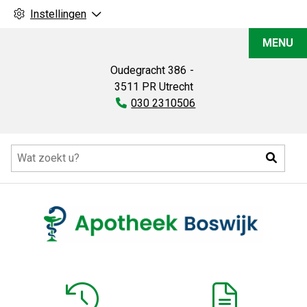
Instellingen
Apotheek
MENU
Boswijk
Oudegracht
386
3511 PR
Utrecht
Tel:
030 2310506
Hoofdmenu
Zoeke