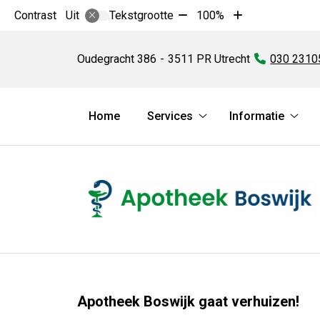
Tekst
Tekst
Contrast
Tekstgrootte
100%
Uit
verkleinen
vergroten
Apotheek
met
met
Boswijk
Oudegracht
386
3511 PR
Utrecht
Tel:
030 2310
10%
10%
Hoofdmenu
Home
Services
Informatie
Services
Infor
submenu
subm
Apotheek Boswijk gaat verhuizen!