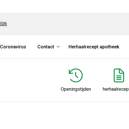
506
Coronavirus
Contact
Herhaalrecept apotheek
matie
Contact
enu
submenu
Openingstijden
herhaalrecep