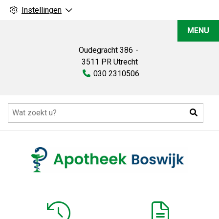
Instellingen
Apotheek
MENU
Boswijk
Oudegracht
386
3511 PR
Utrecht
Tel:
030 2310506
Hoofdmenu
Zoeke