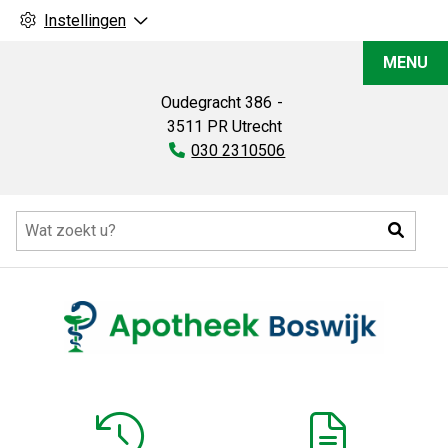
Instellingen
Apotheek
MENU
Boswijk
Oudegracht
386
3511 PR
Utrecht
Tel:
030 2310506
Hoofdmenu
Zoeke